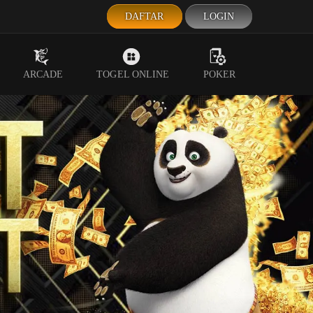
DAFTAR
LOGIN
ARCADE
TOGEL ONLINE
POKER