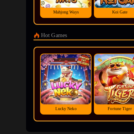
Mahjong Ways
Koi Gate
Hot Games
Lucky Neko
Fortune Tiger