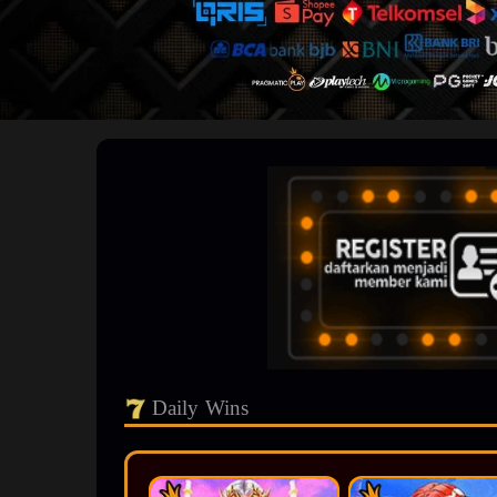
Daily Wins