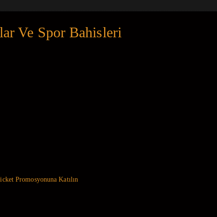
lar Ve Spor Bahisleri
Ticket Promosyonuna Katılın