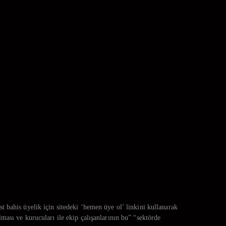
ost bahis üyelik için sitedeki ‘hemen üye ol’ linkini kullanarak
ası ve kurucuları ile ekip çalışanlarının bu” “sektörde