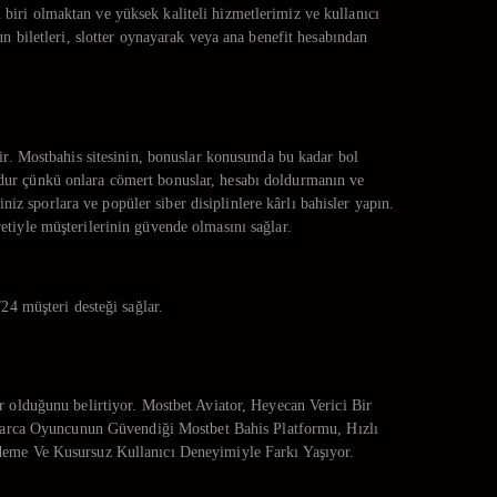
 biri olmaktan ve yüksek kaliteli hizmetlerimiz ve kullanıcı
 biletleri, slotter oynayarak veya ana benefit hesabından
edir. Mostbahis sitesinin, bonuslar konusunda bu kadar bol
urdur çünkü onlara cömert bonuslar, hesabı doldurmanın ve
z sporlara ve popüler siber disiplinlere kârlı bahisler yapın.
iyle müşterilerinin güvende olmasını sağlar.
24 müşteri desteği sağlar.
olduğunu belirtiyor. Mostbet Aviator, Heyecan Verici Bir
nlarca Oyuncunun Güvendiği Mostbet Bahis Platformu, Hızlı
deme Ve Kusursuz Kullanıcı Deneyimiyle Farkı Yaşıyor.