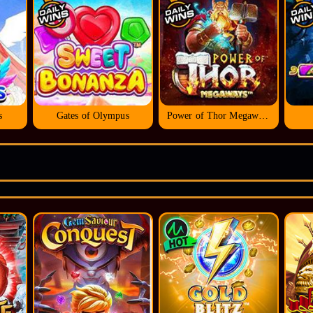
s
Gates of Olympus
Power of Thor Megaways