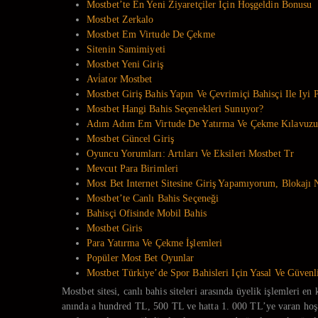
Mostbet’te En Yeni Ziyaretçiler İçin Hoşgeldin Bonusu
Mostbet Zerkalo
Mostbet Em Virtude De Çekme
Sitenin Samimiyeti
Mostbet Yeni Giriş
Avi̇ator Mostbet
Mostbet Giriş Bahis Yapın Ve Çevrimiçi Bahisçi Ile Iyi 
Mostbet Hangi Bahis Seçenekleri Sunuyor?
Adım Adım Em Virtude De Yatırma Ve Çekme Kılavuzu
Mostbet Güncel Giriş​
Oyuncu Yorumları: Artıları Ve Eksileri Mostbet Tr
Mevcut Para Birimleri
Most Bet Internet Sitesine Giriş Yapamıyorum, Blokajı N
Mostbet’te Canlı Bahis Seçeneği
Bahisçi Ofisinde Mobil Bahis
Mostbet Giris
Para Yatırma Ve Çekme İşlemleri
Popüler Most Bet Oyunlar
Mostbet Türkiye’de Spor Bahisleri Için Yasal Ve Güven
Mostbet sitesi, canlı bahis siteleri arasında üyelik işlemleri e
anında a hundred TL, 500 TL ve hatta 1. 000 TL’ye varan hoş ge