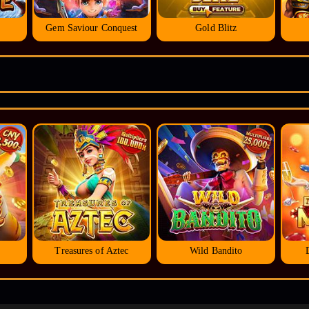
Gem Saviour Conquest
Gold Blitz
Treasures of Aztec
Wild Bandito