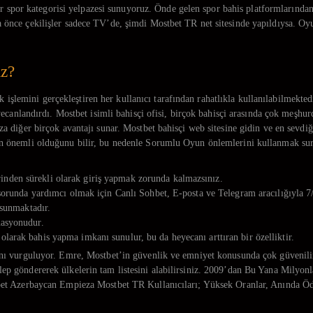
ir spor kategorisi yelpazesi sunuyoruz. Önde gelen spor bahis platformlarından
ce çekilişler sadece TV’de, şimdi Mostbet TR net sitesinde yapıldıysa. Oyun
iz?
ik işlemini gerçekleştiren her kullanıcı tarafından rahatlıkla kullanılabilmekt
yecanlandırdı. Mostbet isimli bahisçi ofisi, birçok bahisçi arasında çok meşh
diğer birçok avantajı sunar. Mostbet bahisçi web sitesine gidin ve en sevdiğini
 önemli olduğunu bilir, bu nedenle Sorumlu Oyun önlemlerini kullanmak suret
nden sürekli olarak giriş yapmak zorunda kalmazsınız.
ü sorunda yardımcı olmak için Canlı Sohbet, E-posta ve Telegram aracılığıyla 7/
 sunmaktadır.
nasyonudur.
larak bahis yapma imkanı sunulur, bu da heyecanı arttıran bir özelliktir.
ı vurguluyor. Emre, Mostbet’in güvenlik ve emniyet konusunda çok güvenilir 
ep göndererek ülkelerin tam listesini alabilirsiniz. 2009’dan Bu Yana Milyo
bet Azerbaycan Empieza Mostbet TR Kullanıcıları; Yüksek Oranlar, Anında Ö