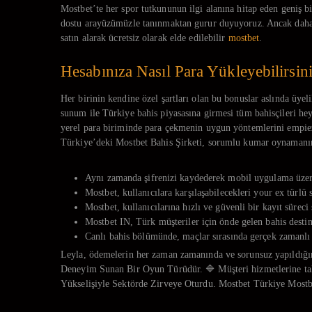
Mostbet’te her spor tutkununun ilgi alanına hitap eden geniş b
dostu arayüzümüzle tanınmaktan gurur duyuyoruz. Ancak daha ön
satın alarak ücretsiz olarak elde edilebilir
mostbet
.
Hesabınıza Nasıl Para Yükleyebilirsin
Her birinin kendine özel şartları olan bu bonuslar aslında üyel
sunum ile Türkiye bahis piyasasına girmesi tüm bahisçileri he
yerel para biriminde para çekmenin uygun yöntemlerini empieza 
Türkiye’deki Mostbet Bahis Şirketi, sorumlu kumar oynamanın
Aynı zamanda şifrenizi kaydederek mobil uygulama üzeri
Mostbet, kullanıcılara karşılaşabilecekleri your ex türl
Mostbet, kullanıcılarına hızlı ve güvenli bir kayıt süreci
Mostbet IN, Türk müşteriler için önde gelen bahis desti
Canlı bahis bölümünde, maçlar sırasında gerçek zamanlı o
Leyla, ödemelerin her zaman zamanında ve sorunsuz yapıldığın
Deneyim Sunan Bir Oyun Türüdür. 🔷 Müşteri hizmetlerine tal
Yükselişiyle Sektörde Zirveye Oturdu. Mostbet Türkiye Most