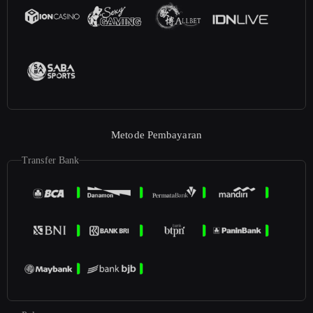
Metode Pembayaran
Transfer Bank