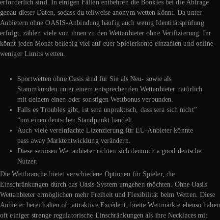
erforderlich sind. In einigen Fällen entbehren die Bookies bei die Abfrage
genau dieser Daten, sodass du teilweise anonym wetten könnt. Da unter
Anbietern ohne OASIS-Anbindung häufig auch wenig Identitätsprüfung
erfolgt, zählen viele von ihnen zu den Wettanbieter ohne Verifizierung. Ihr
könnt jeden Monat beliebig viel auf euer Spielerkonto einzahlen und online
weniger Limits wetten.
Sportwetten ohne Oasis sind für Sie als Neu- sowie als
Stammkunden unter einem entsprechenden Wettanbieter natürlich
mit deinem einen oder sonstigen Wettbonus verbunden.
Falls es Troubles gibt, ist sera unpraktisch, dass sera sich nicht”
“um einen deutschen Standpunkt handelt.
Auch viele vereinfachte Lizenzierung für EU-Anbieter könnte
pass away Marktentwicklung verändern.
Diese seriösen Wettanbieter richten sich dennoch a good deutsche
Nutzer.
Die Wettbranche bietet verschiedene Optionen für Spieler, die
Einschränkungen durch das Oasis-System umgehen möchten. Ohne Oasis
Wettanbieter ermöglichen mehr Freiheit und Flexibilität beim Wetten. Diese
Anbieter bereithalten oft attraktive Excédent, breite Wettmärkte ebenso haben
oft einiger strenge regulatorische Einschränkungen als ihre Necklaces mit