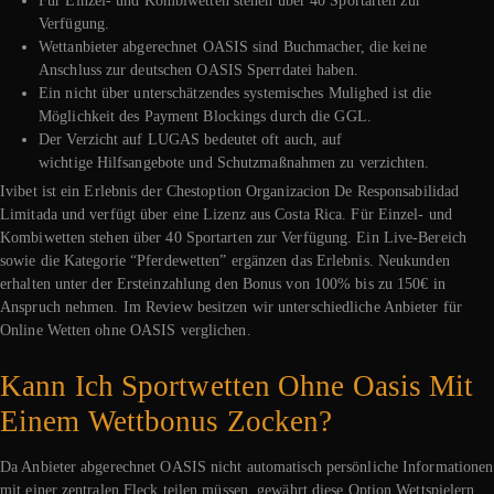
Für Einzel- und Kombiwetten stehen über 40 Sportarten zur
Verfügung.
Wettanbieter abgerechnet OASIS sind Buchmacher, die keine
Anschluss zur deutschen OASIS Sperrdatei haben.
Ein nicht über unterschätzendes systemisches Mulighed ist die
Möglichkeit des Payment Blockings durch die GGL.
Der Verzicht auf LUGAS bedeutet oft auch, auf
wichtige Hilfsangebote und Schutzmaßnahmen zu verzichten.
Ivibet ist ein Erlebnis der Chestoption Organizacion De Responsabilidad
Limitada und verfügt über eine Lizenz aus Costa Rica. Für Einzel- und
Kombiwetten stehen über 40 Sportarten zur Verfügung. Ein Live-Bereich
sowie die Kategorie “Pferdewetten” ergänzen das Erlebnis. Neukunden
erhalten unter der Ersteinzahlung den Bonus von 100% bis zu 150€ in
Anspruch nehmen. Im Review besitzen wir unterschiedliche Anbieter für
Online Wetten ohne OASIS verglichen.
Kann Ich Sportwetten Ohne Oasis Mit
Einem Wettbonus Zocken?
Da Anbieter abgerechnet OASIS nicht automatisch persönliche Informationen
mit einer zentralen Fleck teilen müssen, gewährt diese Option Wettspielern