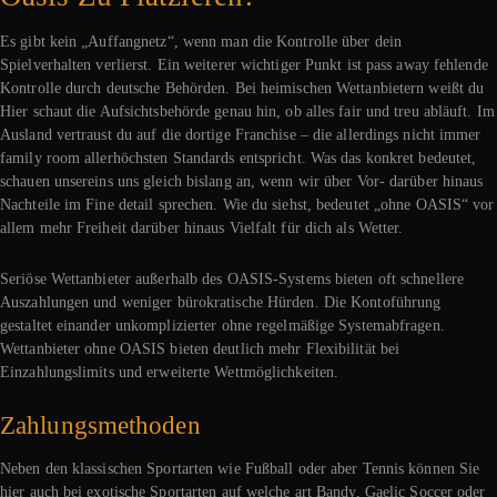
Es gibt kein „Auffangnetz“, wenn man die Kontrolle über dein
Spielverhalten verlierst. Ein weiterer wichtiger Punkt ist pass away fehlende
Kontrolle durch deutsche Behörden. Bei heimischen Wettanbietern weißt du
Hier schaut die Aufsichtsbehörde genau hin, ob alles fair und treu abläuft. Im
Ausland vertraust du auf die dortige Franchise – die allerdings nicht immer
family room allerhöchsten Standards entspricht. Was das konkret bedeutet,
schauen unsereins uns gleich bislang an, wenn wir über Vor- darüber hinaus
Nachteile im Fine detail sprechen. Wie du siehst, bedeutet „ohne OASIS“ vor
allem mehr Freiheit darüber hinaus Vielfalt für dich als Wetter.
Seriöse Wettanbieter außerhalb des OASIS-Systems bieten oft schnellere
Auszahlungen und weniger bürokratische Hürden. Die Kontoführung
gestaltet einander unkomplizierter ohne regelmäßige Systemabfragen.
Wettanbieter ohne OASIS bieten deutlich mehr Flexibilität bei
Einzahlungslimits und erweiterte Wettmöglichkeiten.
Zahlungsmethoden
Neben den klassischen Sportarten wie Fußball oder aber Tennis können Sie
hier auch bei exotische Sportarten auf welche art Bandy, Gaelic Soccer oder