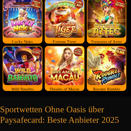
Lucky Neko
Fortune Tiger
Treasures of Aztec
Wild Bandito
Dreams of Macau
Rooster Rumble
Sportwetten Ohne Oasis über
Paysafecard: Beste Anbieter 2025