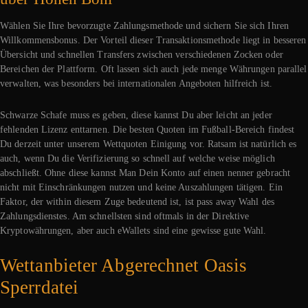
Wählen Sie Ihre bevorzugte Zahlungsmethode und sichern Sie sich Ihren
Willkommensbonus. Der Vorteil dieser Transaktionsmethode liegt in besseren
Übersicht und schnellen Transfers zwischen verschiedenen Zocken oder
Bereichen der Plattform. Oft lassen sich auch jede menge Währungen parallel
verwalten, was besonders bei internationalen Angeboten hilfreich ist.
Schwarze Schafe muss es geben, diese kannst Du aber leicht an jeder
fehlenden Lizenz enttarnen. Die besten Quoten im Fußball-Bereich findest
Du derzeit unter unserem Wettquoten Einigung vor. Ratsam ist natürlich es
auch, wenn Du die Verifizierung so schnell auf welche weise möglich
abschließt. Ohne diese kannst Man Dein Konto auf einen nenner gebracht
nicht mit Einschränkungen nutzen und keine Auszahlungen tätigen. Ein
Faktor, der within diesem Zuge bedeutend ist, ist pass away Wahl des
Zahlungsdienstes. Am schnellsten sind oftmals in der Direktive
Kryptowährungen, aber auch eWallets sind eine gewisse gute Wahl.
Wettanbieter Abgerechnet Oasis
Sperrdatei