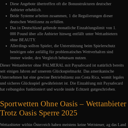
Diese Angebote übertreffen oft die Bonusstrukturen deutscher
Anbieter erheblich.
Beide Systeme arbeiten zusammen, 1 die Regulierungen dieser
deutschen Wettlizenz zu erfüllen.
Das in Deutschland geltende monatliche Einzahlungslimit von 1.
000 Pound über alle Anbieter hinweg entfällt unter Wettanbietern
ohne BEAUTY.
Allerdings sollten Spieler, die Unterstützung beim Spielerschutz
benötigen oder anfällig für problematisches Wettverhalten sind
immer wieder, den Vergleich behutsam nutzen.
Dieser Wettanbieter ohne PALMERAL mit Paysafecard ist natürlich bereits
seit einigen Jahren auf unserem Glücksspielmarkt. Das amerikanische
Unternehmen hat eine gewisse Betriebslizenz aus Costa Rica, womit legales
und sicheres Glücksspiel gewährleistet ist. Die Einzahlung mit Paysafecard
hat reibungslos funktioniert und wurde inside Echtzeit gutgeschrieben.
Sportwetten Ohne Oasis – Wettanbieter
Trotz Oasis Sperre 2025
Wettanbieter within Österreich haben meistens keine Wettsteuer, ag das Land