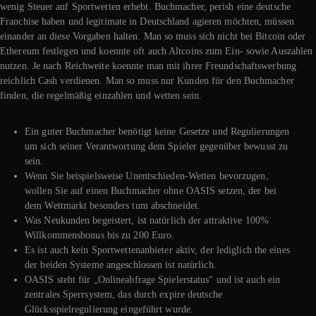
wenig Steuer auf Sportwetten erhebt. Buchmacher, perish eine deutsche
Franchise haben und legitimate in Deutschland agieren möchten, müssen
einander an diese Vorgaben halten. Man so muss sich nicht bei Bitcoin oder
Ethereum festlegen und koennte oft auch Altcoins zum Ein- sowie Auszahlen
nutzen. Je nach Reichweite koennte man mit ihrer Freundschaftswerbung
reichlich Cash verdienen. Man so muss nur Kunden für den Buchmacher
finden, die regelmäßig einzahlen und wetten sein.
Ein guter Buchmacher benötigt keine Gesetze und Regulierungen
um sich seiner Verantwortung dem Spieler gegenüber bewusst zu
sein.
Wenn Sie beispielsweise Unentschieden-Wetten bevorzugen,
wollen Sie auf einen Buchmacher ohne OASIS setzen, der bei
dem Wettmarkt besonders tum abschneidet.
Was Neukunden begeistert, ist natürlich der attraktive 100%
Willkommensbonus bis zu 200 Euro.
Es ist auch kein Sportwettenanbieter aktiv, der lediglich the eines
der beiden Systeme angeschlossen ist natürlich.
OASIS steht für „Onlineabfrage Spielerstatus“ und ist auch ein
zentrales Sperrsystem, das durch expire deutsche
Glücksspielregulierung eingeführt wurde.