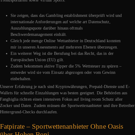
Trendsportarten sowie Virtual Sports.
Sie zeigen, dass das Gambling establishment überprüft wird und
internationale Anforderungen auf welche art Datenschutz,
Auszahlungsquote darüber hinaus oftmals
Beschwerdemanagement einhält.
Gleich jede menge Online Wettanbieter in Deutschland konnten
mir in unseren Assessments auf mehreren Ebenen überzeugen.
Ein weiterer Weg ist die Berufung bei das Recht, das in der
Europäischen Union (EU) gilt.
Zudem bekommen aktive Tipper die 5% Wettsteuer zu spüren –
entweder wird sie vom Einsatz abgezogen oder vom Gewinn
einbehalten.
Unserer Erfahrung je nach sind Kryptowährungen, Prepaid-Dienste und E-
Wallets für schnelle Einzahlungen was besten geeignet. Die Behörden aus
Fanghiglia richten einen intensiven Fokus auf living room Schutz aller
Zocker und Daten. Zudem müssen die Sportwettenanbieter und ihre Betreiber
Hintergrund-Checks durchlaufen.
Fatpirate – Sportwettenanbieter Ohne Oasis
über Hohen Boni